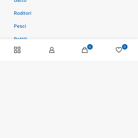
Gatto
Roditori
Pesci
Rettili
0
0
Volatili
Cavalli
Promozioni
Spedizioni
Scopri di più su di noi
Spedizioni