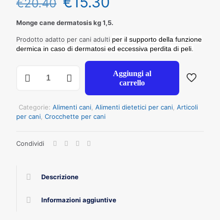
€
15.30
€
20.40
Monge cane dermatosis kg 1,5.
Prodotto adatto per cani adulti
per il supporto della funzione
dermica in caso di dermatosi ed eccessiva perdita di peli.
MONGE
Aggiungi al
GATTO
carrello
VET
SOLUTION
DERMATOSIS
Categorie:
Alimenti cani
,
Alimenti dietetici per cani
,
Articoli
KG
per cani
,
Crocchette per cani
1,5
quantità
Condividi
Descrizione
Informazioni aggiuntive