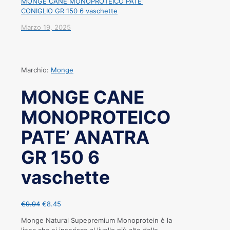
MONGE CANE MONOPROTEICO PATE’
CONIGLIO GR 150 6 vaschette
Marzo 19, 2025
Marchio:
Monge
MONGE CANE
MONOPROTEICO
PATE’ ANATRA
GR 150 6
vaschette
€
9.94
€
8.45
Monge Natural Supepremium Monoprotein è la