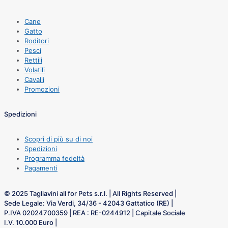
Cane
Gatto
Roditori
Pesci
Rettili
Volatili
Cavalli
Promozioni
Spedizioni
Scopri di più su di noi
Spedizioni
Programma fedeltà
Pagamenti
© 2025 Tagliavini all for Pets s.r.l. | All Rights Reserved |
Sede Legale: Via Verdi, 34/36 - 42043 Gattatico (RE) |
P.IVA 02024700359 | REA : RE-0244912 | Capitale Sociale
I.V. 10.000 Euro |