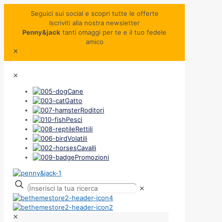
Seguici sui social e scopri tutte le offerte
Iscriviti alla nostra newsletter
Penny&jack
tanti omaggi per te e il tuo fedele
amico
✕
✕
Cane
Gatto
Roditori
Pesci
Rettili
Volatili
Cavalli
Promozioni
✕
✕