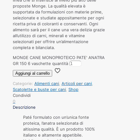
linea che si inserisce al livello più alto delle
proposte Monge. La qualità elevata è
supportata da formulazioni con materie prime,
selezionate e studiate appositamente per ogni
ricetta priva di coloranti e conservanti. Ogni
alimento sarà per il cane una vera delizia grazie
all’utilizzo di carni, minerali e vitamine
selezionati per offrire un’alimentazione
completa e bilanciata.
MONGE CANE MONOPROTEICO PATE' ANATRA
GR 150 6 vaschette quantità
Aggiungi al carrello
Categorie:
Alimenti cani
,
Articoli per cani
,
Scatolette e buste per cani
,
Shop
Condividi
0
Descrizione
Paté formulato con un’unica fonte
proteica, l’anatra selezionata di
altissima qualità. È un prodotto 100%
italiano e altamente appetibile.