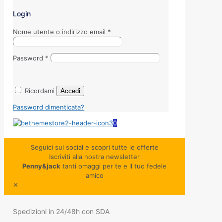
Login
Nome utente o indirizzo email
*
Password
*
Ricordami
Accedi
Password dimenticata?
0
Seguici sui social e scopri tutte le offerte
Iscriviti alla nostra newsletter
Penny&jack
tanti omaggi per te e il tuo fedele
amico
✕
Spedizioni in 24/48h con SDA