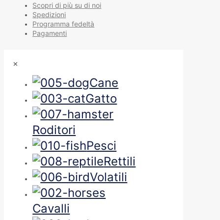
Scopri di più su di noi
Spedizioni
Programma fedeltà
Pagamenti
✕
Cane
Gatto
Roditori
Pesci
Rettili
Volatili
Cavalli