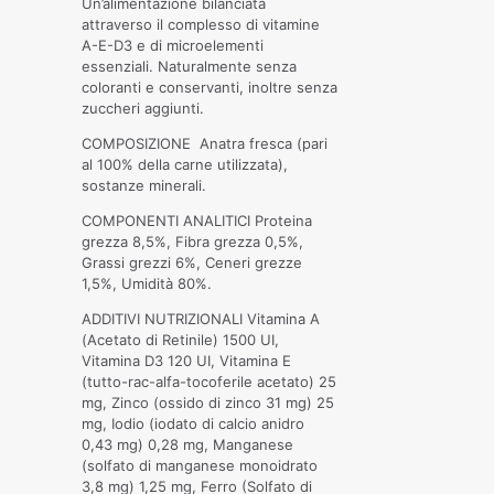
Un’alimentazione bilanciata
attraverso il complesso di vitamine
A-E-D3 e di microelementi
essenziali. Naturalmente senza
coloranti e conservanti, inoltre senza
zuccheri aggiunti.
COMPOSIZIONE Anatra fresca (pari
al 100% della carne utilizzata),
sostanze minerali.
COMPONENTI ANALITICI Proteina
grezza 8,5%, Fibra grezza 0,5%,
Grassi grezzi 6%, Ceneri grezze
1,5%, Umidità 80%.
ADDITIVI NUTRIZIONALI Vitamina A
(Acetato di Retinile) 1500 UI,
Vitamina D3 120 UI, Vitamina E
(tutto-rac-alfa-tocoferile acetato) 25
mg, Zinco (ossido di zinco 31 mg) 25
mg, Iodio (iodato di calcio anidro
0,43 mg) 0,28 mg, Manganese
(solfato di manganese monoidrato
3,8 mg) 1,25 mg, Ferro (Solfato di