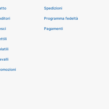
atto
Spedizioni
ditori
Programma fedeltà
esci
Pagamenti
ttili
latili
valli
romozioni