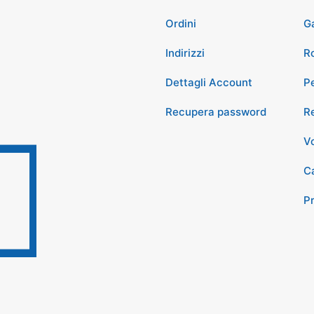
Ordini
G
Indirizzi
Ro
Dettagli Account
P
Recupera password
Re
Vo
Ca
P