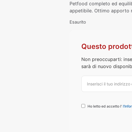
Petfood completo ed equilib
appetibile. Ottimo apporto n
Esaurito
Questo prodott
Non preoccuparti: inse
sarà di nuovo disponibi
Ho letto ed accetto l'
l’Info