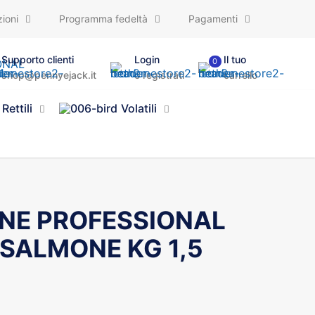
ioni
Programma fedeltà
Pagamenti
Supporto clienti
Login
Il tuo
0
shop@pennyejack.it
o registrati
carrello
Rettili
Volatili
ANE PROFESSIONAL
 SALMONE KG 1,5