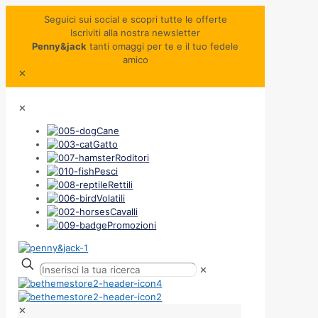
Seguici sui social e scopri tutte le offerte
Iscriviti alla nostra newsletter
Penny&jack
tanti omaggi per te e il tuo fedele
amico
✕
✕
Cane
Gatto
Roditori
Pesci
Rettili
Volatili
Cavalli
Promozioni
✕
✕