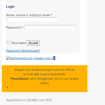
Login
Nome utente o indirizzo email
*
Password
*
Ricordami
Accedi
Password dimenticata?
0
Seguici sui social e scopri tutte le offerte
Iscriviti alla nostra newsletter
Penny&jack
tanti omaggi per te e il tuo fedele
amico
✕
Spedizioni in 24/48h con SDA