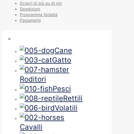
Scopri di più su di noi
Spedizioni
Programma fedeltà
Pagamenti
✕
Cane
Gatto
Roditori
Pesci
Rettili
Volatili
Cavalli