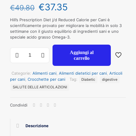
€
37.35
€
49.80
Hill’s Prescription Diet j/d Reduced Calorie per Cani è
scientificamente provato per migliorare la mobilità in solo 3
settimane con il giusto equilibrio di ingredienti sani e uno
speciale acido grasso Omega-3.
HILL'S
Aggiungi al
CANE
carrello
J/D
REDUCED
CALORIE
Categorie:
Alimenti cani
,
Alimenti dietetici per cani
,
Articoli
KG
per cani
,
Crocchette per cani
Tag:
Diabetic
digestive
4
SALUTE DELLE ARTICOLAZIONI
quantità
Condividi
Descrizione