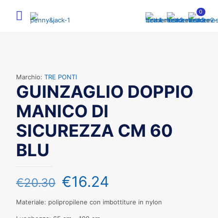
0
Marchio:
TRE PONTI
GUINZAGLIO DOPPIO
MANICO DI
SICUREZZA CM 60
BLU
€
16.24
€
20.30
Materiale: polipropilene con imbottiture in nylon