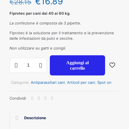
€
16.89
€
28.15
Fiprotec per cani dai 40 ai 60 kg.
La confezione è composta da 3 pipette.
Fiprotec è la soluzione per il trattamento e la prevenzione
delle infestazioni da pulci e zecche.
Non utilizzare su gatti e conigli.
FIPROTEC
Aggiungi al
CANE
carrello
DA
40
A
Categorie:
Antiparassitari cani
,
Articoli per cani
,
Spot on
60
KG
Condividi
402
MG
-
3
Descrizione
PIP
quantità