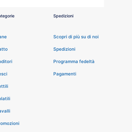
tegorie
Spedizioni
ane
Scopri di più su di noi
atto
Spedizioni
ditori
Programma fedeltà
esci
Pagamenti
ttili
latili
valli
romozioni