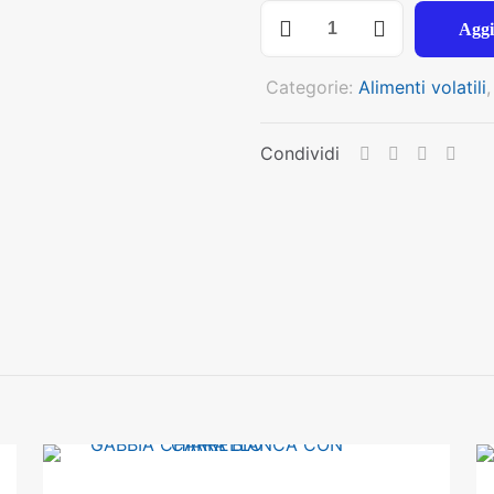
FIORY
Aggi
STICKS
PARROCCHETTI
Categorie:
Alimenti volatili
KIWI
GR
120
Condividi
SOTTOVUOTO
quantità