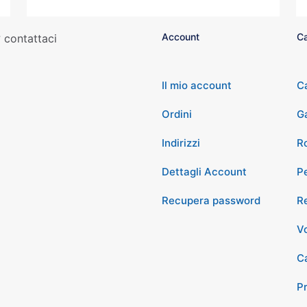
Account
Ca
 contattaci
Il mio account
C
Ordini
G
Indirizzi
Ro
Dettagli Account
P
Recupera password
Re
Vo
Ca
P