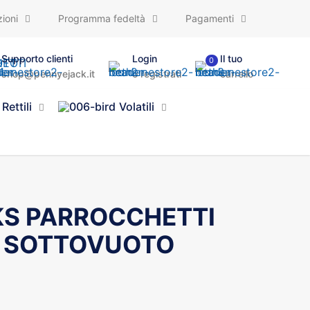
ioni
Programma fedeltà
Pagamenti
Supporto clienti
Login
Il tuo
0
shop@pennyejack.it
o registrati
carrello
Rettili
Volatili
KS PARROCCHETTI
0 SOTTOVUOTO