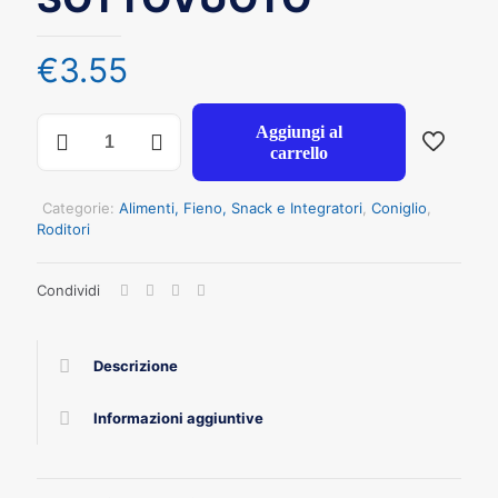
€
3.55
FIORY
Aggiungi al
STICKS
carrello
CONIGLI
E
CAVIE
Categorie:
Alimenti, Fieno, Snack e Integratori
,
Coniglio
,
VERDURE
Roditori
GR
100
Condividi
SOTTOVUOTO
quantità
Descrizione
Informazioni aggiuntive