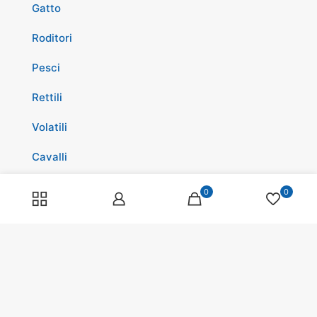
Gatto
Roditori
Pesci
Rettili
Volatili
Cavalli
Promozioni
0
0
Spedizioni
Scopri di più su di noi
Spedizioni