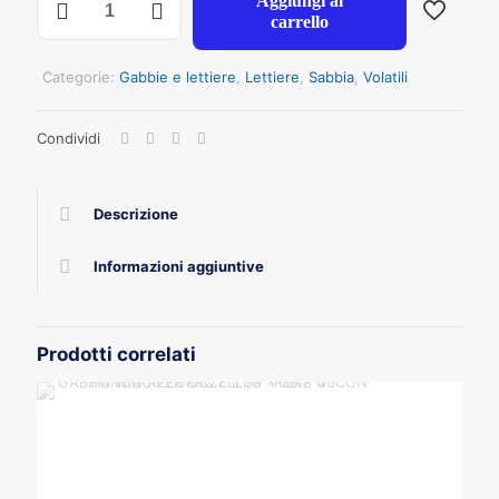
Aggiungi al
GRIT
carrello
MENTA
KG
1
Categorie:
Gabbie e lettiere
,
Lettiere
,
Sabbia
,
Volatili
quantità
Condividi
Descrizione
Informazioni aggiuntive
Prodotti correlati