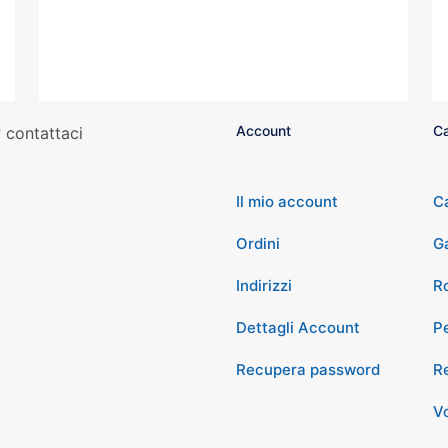
Account
Ca
 contattaci
Il mio account
C
Ordini
G
Indirizzi
Ro
Dettagli Account
P
Recupera password
Re
Vo