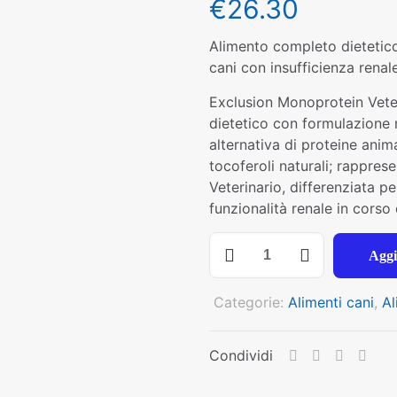
€
26.30
Alimento completo dietetic
cani con insufficienza renal
Exclusion Monoprotein Veter
dietetico con formulazione 
alternativa di proteine anima
tocoferoli naturali; rapprese
Veterinario, differenziata p
funzionalità renale in corso
EXCLUSION
Aggi
CANE
RENAL
Categorie:
Alimenti cani
,
Al
MAIALE
E
SORGO
Condividi
AND
RICE