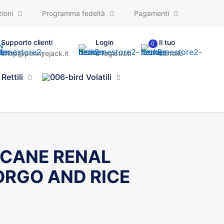
ioni
Programma fedeltà
Pagamenti
Supporto clienti
Login
Il tuo
0
shop@pennyejack.it
o registrati
carrello
Rettili
Volatili
 CANE RENAL
ORGO AND RICE