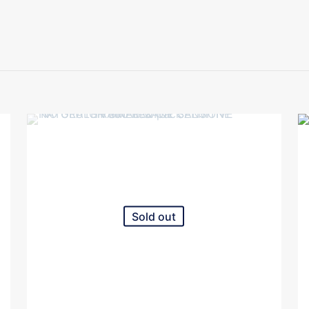
SMALL
KG
2
quantità
Sold out