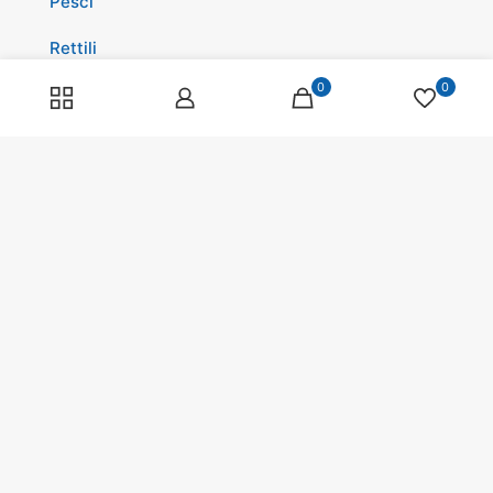
Pesci
Rettili
0
0
Volatili
Cavalli
Promozioni
Spedizioni
Scopri di più su di noi
Spedizioni
Programma fedeltà
Pagamenti