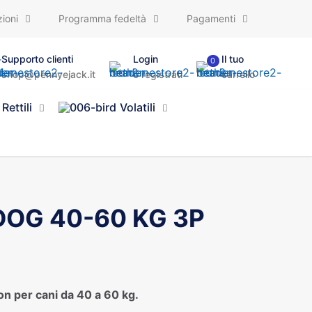
ioni
Programma fedeltà
Pagamenti
Supporto clienti
Login
Il tuo
0
shop@pennyejack.it
o registrati
carrello
Rettili
Volatili
OG 40-60 KG 3P
on per cani da 40 a 60 kg.