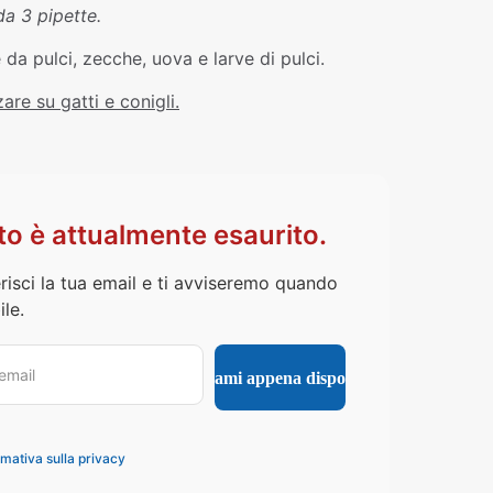
a 3 pipette.
a pulci, zecche, uova e larve di pulci.
are su gatti e conigli.
o è attualmente esaurito.
risci la tua email e ti avviseremo quando
le.
rmativa sulla privacy