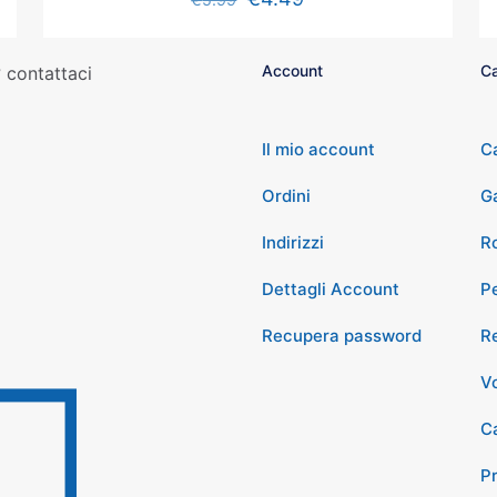
Account
Ca
 contattaci
Il mio account
C
Ordini
G
Indirizzi
Ro
Dettagli Account
P
Recupera password
Re
Vo
Ca
P