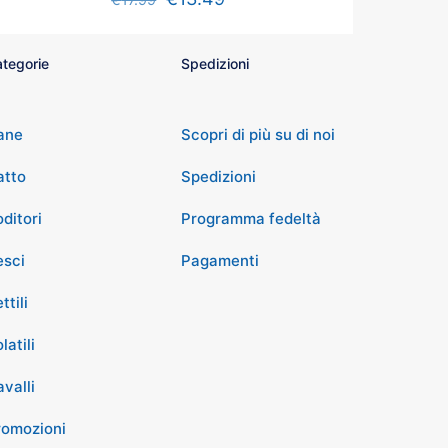
tegorie
Spedizioni
ane
Scopri di più su di noi
atto
Spedizioni
ditori
Programma fedeltà
esci
Pagamenti
ttili
latili
valli
romozioni