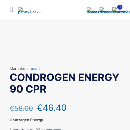
0
Marchio:
Innovet
CONDROGEN ENERGY
90 CPR
€
46.40
€
58.00
Controgen Energy.
1 barattolo da 90 compresse.