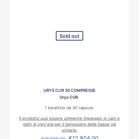
Sold out
URYS CUR 30 COMPRESSE
Urys CUR.
1 barattolo da 30 capsule.
Il prodotto può essere utilmente impiegato in cani e
gatti di ogni età per il benessere delle basse vie
urinarie.
€
12,804.00
€
16,005.00