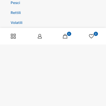
Pesci
Rettili
Volatili
Cavalli
0
0
Promozioni
Spedizioni
Scopri di più su di noi
Spedizioni
Programma fedeltà
Pagamenti