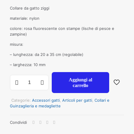
Collare da gatto ziggi
materiale: nylon
colore: rosa fluorescente con stampe (lische di pesce e
zampine)
misura:
– lunghezza: da 20 a 35 cm (regolabile)
– larghezza: 10 mm
COLLARE
Aggiungi al
PER
carrello
GATO
ZIGGI
ROSA
Categorie:
Accessori gatti
,
Articoli per gatti
,
Collari e
20-
Guinzaglieria e medagliette
35CM
10MM
Condividi
quantità