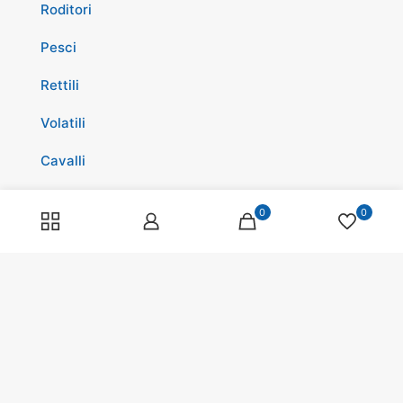
Roditori
Pesci
Rettili
Volatili
Cavalli
Promozioni
0
0
Spedizioni
Scopri di più su di noi
Spedizioni
Programma fedeltà