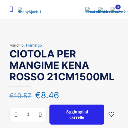
0
Marchio:
Flamingo
CIOTOLA PER
MANGIME KENA
ROSSO 21CM1500ML
€
8.46
€
10.57
CIOTOLA
Aggiungi al
PER
carrello
MANGIME
KENA