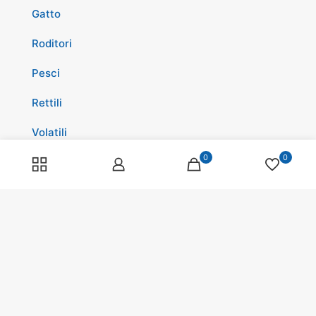
Gatto
Roditori
Pesci
Rettili
Volatili
0
0
Cavalli
Promozioni
Spedizioni
Scopri di più su di noi