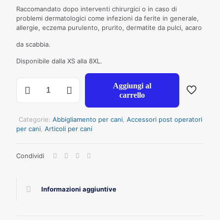
Raccomandato dopo interventi chirurgici o in caso di
problemi dermatologici come infezioni da ferite in generale,
allergie, eczema purulento, prurito, dermatite da pulci, acaro
da scabbia.
Disponibile dalla XS alla 8XL.
SAFETY
Aggiungi al
BODY
carrello
GRIGIO
60
CM
Categorie:
Abbigliamento per cani
,
Accessori post operatori
quantità
per cani
,
Articoli per cani
Condividi
Informazioni aggiuntive