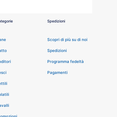
tegorie
Spedizioni
ane
Scopri di più su di noi
atto
Spedizioni
ditori
Programma fedeltà
esci
Pagamenti
ttili
latili
valli
romozioni