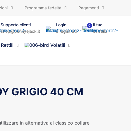
ioni
Programma fedeltà
Pagamenti
Supporto clienti
Login
Il tuo
0
shop@pennyejack.it
o registrati
carrello
Rettili
Volatili
Y GRIGIO 40 CM
ilizzare in alternativa al classico collare