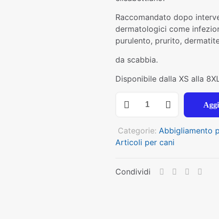
Raccomandato dopo intervent
dermatologici come infezioni
purulento, prurito, dermatit
da scabbia.
Disponibile dalla XS alla 8X
SAFETY
Aggi
BODY
GRIGIO
Categorie:
Abbigliamento p
40
Articoli per cani
CM
quantità
Condividi