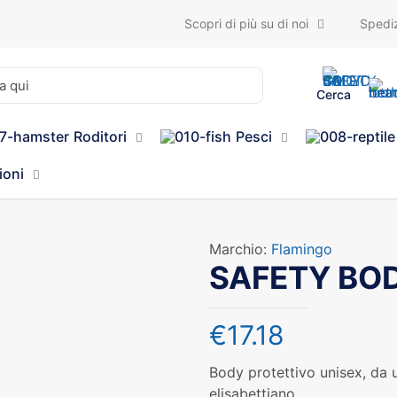
Scopri di più su di noi
Spediz
Cerca
Roditori
Pesci
ioni
Marchio:
Flamingo
SAFETY BOD
€
17.18
Body protettivo unisex, da ut
elisabettiano.