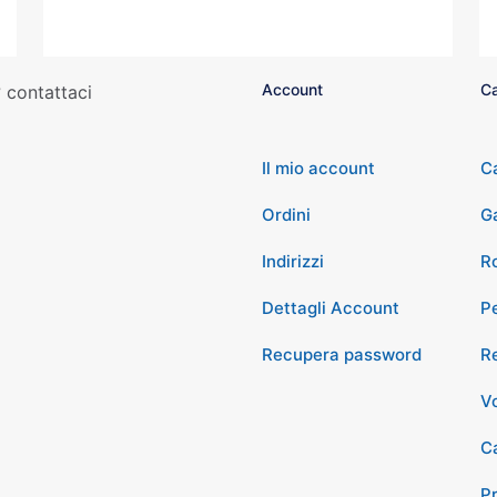
Account
Ca
 contattaci
Il mio account
C
Ordini
G
Indirizzi
Ro
Dettagli Account
P
Recupera password
Re
Vo
Ca
P