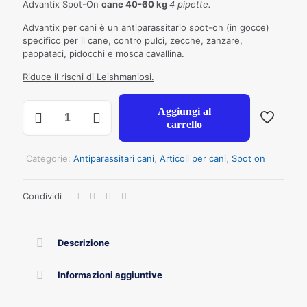
Advantix Spot-On
cane 40-60 kg
4 pipette.
Advantix per cani è un antiparassitario spot-on (in gocce)
specifico per il cane, contro pulci, zecche, zanzare,
pappataci, pidocchi e mosca cavallina.
Riduce il rischi di Leishmaniosi.
ADVANTIX
Aggiungi al
CANI
carrello
40
-
60
Categorie:
Antiparassitari cani
,
Articoli per cani
,
Spot on
KG
4
Condividi
pipette
quantità
Descrizione
Informazioni aggiuntive