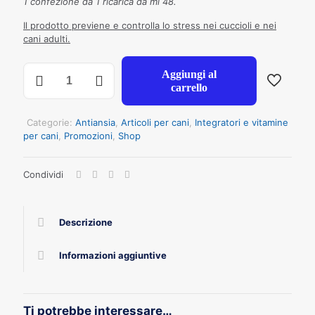
1 confezione da 1 ricarica da ml 48.
Il prodotto previene e controlla lo stress nei cuccioli e nei
cani adulti.
ADAPTIL
Aggiungi al
CALM
carrello
RICARICA
ML
48
Categorie:
Antiansia
,
Articoli per cani
,
Integratori e vitamine
quantità
per cani
,
Promozioni
,
Shop
Condividi
Descrizione
Informazioni aggiuntive
Ti potrebbe interessare…